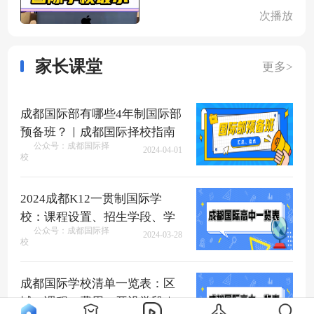
次播放
家长课堂
更多>
成都国际部有哪些4年制国际部
预备班？｜成都国际择校指南
公众号：成都国际择
2024-04-01
校
2024成都K12一贯制国际学
校：课程设置、招生学段、学
公众号：成都国际择
费盘点、如何入读？
2024-03-28
校
成都国际学校清单一览表：区
域、课程、费用、开设学段｜