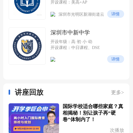
开设课程：美高+AP
详情
深圳市光明区新湖街道云
谷社区尖岭路 228 号（光明科
学城云谷片区，紧邻中山大学
深圳市中新中学
深圳校区）
开设年级：高·初·小·幼
开设课程：中日课程、DSE
详情
讲座回放
更多>
国际学校适合哪些家庭？真
相揭秘！别让孩子再“硬
卷”体制内了！
次播放