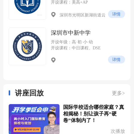
开设课程：美高+AP
详情
深圳市光明区新湖街道云
谷社区尖岭路 228 号（光明科
学城云谷片区，紧邻中山大学
深圳市中新中学
深圳校区）
开设年级：高·初·小·幼
开设课程：中日课程、DSE
详情
讲座回放
更多>
国际学校适合哪些家庭？真
相揭秘！别让孩子再“硬
卷”体制内了！
次播放